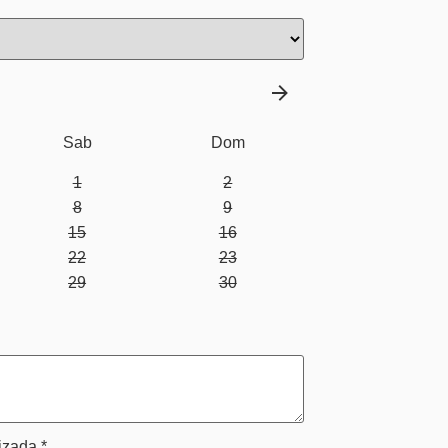
Sab
Dom
1
2
8
9
15
16
22
23
29
30
izada.*