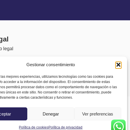
gal
o legal
tica de privacidad
Gestionar consentimiento
sibilidad
 las mejores experiencias, utilizamos tecnologías como las cookies para
tica de cookies
o acceder a la información del dispositivo. El consentimiento de estas
 nos permitirá procesar datos como el comportamiento de navegación o las
)
ones únicas en este sitio. No consentir o retirar el consentimiento, puede
tivamente a ciertas características y funciones.
ceptar
Denegar
Ver preferencias
Política de cookies
Política de privacidad