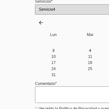
*
Servicios
Lun
Mar
3
4
10
11
17
18
24
25
31
*
Comentario
He leído la Política de Privacidad y acept