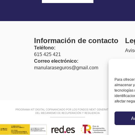
Información de contacto
Le
Teléfono:
Avis
615 425 421
Correo electrónico:
Polí
manularaseguros@gmail.com
Acce
Para ofrecer
Polí
almacenar y/
tecnologías
(UE
identificaci
afectar nega
A